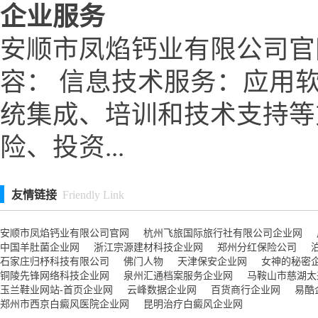
企业服务
安顺市凤焰钙业有限公司官
容： 信息技术服务：应用
统集成、培训和技术支持等
险、投资...
友情链接
Friendly Link
安顺市凤焰钙业有限公司官网
杭州飞旅国际旅行社有限公司企业网
中国羊肚菌企业网
浙江宗源建材科技企业网
郑州分红保险公司
石家庄归杼科技有限公司
佛门人物
天津保安企业网
女神的秘密
铜陵先锋网络科技企业网
泉州汇通档案服务企业网
马鞍山市慈湖太
玉兰鞋业网站-首页企业网
云峰数据企业网
百货商行企业网
易酷
郑州市西京白癜风医院企业网
昆明治疗白癜风企业网