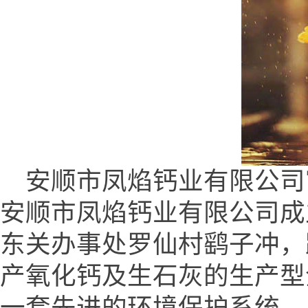
安顺市凤焰钙业有限公司官网 (w
安顺市凤焰钙业有限公司成立
东关办事处罗仙村鹞子冲，
产氧化钙及生石灰的生产型
一套先进的环境保护系统，